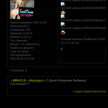
Зарегистрирован
: 2009-11-08
Приглашений:
0
Сообщений:
158
Уважение:
[+13/-0]
Позитив:
[+13/-1]
Отредактировано SmallDream (2010-
Пол:
Женский
10-17 11:50:34)
Возраст:
37
[1988-09-01]
Провел на форуме:
0
2 дня 16 часов
Последний визит:
2011-09-25 14:22:53
Страница:
1
»
MIRACLE
»
Флуууд=)
»
С Днем Рождения Любимая
Сестренка:***
создать форум бесплатно