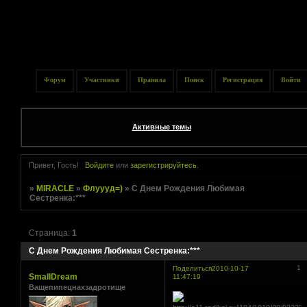
Форум
Участники
Правила
Поиск
Регистрация
Войти
Активные темы
Привет, Гость!
Войдите
или
зарегистрируйтесь
.
»
MIRACLE
»
Флуууд=)
»
С Днем Рождения Любимая
Сестренка:***
Страница:
1
С Днем Рождения Любимая Сестренка:***
1
Поделиться
2010-10-17
SmallDream
11:47:19
Ващепипецнахзадротище