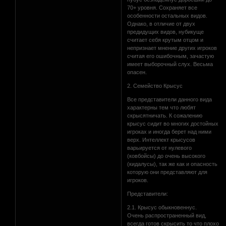
70+ уровня. Сохраняет все
особенности остальных видов.
Однако, в отличие от двух
предидущих видов, нубикуще
считает себя крутым отцом и
непризнает мнение других игроков
считая его ошибочным, зачастую
имеет выборочный слух. Весьма
опасен.
2. Семейство Крысус
Все представители данного вида
характерны тем что любят
скрысятничать. К сожалению
крысус сидит во многих достойных
игроках и иногда берет над ними
верх. Интеллект крысусов
варьируется от нулевого
(ковбойсы) до очень высокого
(кидалусы), так же как и опасность
которую они представляют для
игроков.
Представители:
2.1. Крысус обыкновеннус.
Очень распространенный вид,
всегда готов скрысить то что плохо