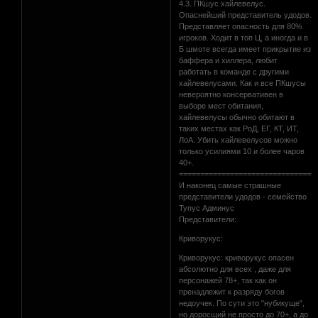
4.3. ПКшус хайлевелус.
Опаснейший представитель удодов.
Представляет опасность для 80%
игроков. Ходит в топ Ц, а иногда и в
Б шмоте всегда имеет прикрытие из
баффера и хиллера, любит
работать в команде с другими
хайлевелусами. Как и все ПКшусы
невероятно консервативен в
выборе мест обитания,
хайлевелусы обычно обитают в
таких местах как РоД, ЕГ, КТ, ИТ,
ЛоА. Убить хайлевелусов можно
только усилиями 10 и более чаров
40+.
================================
И наконец самые страшные
представители удодов - семейство
Тупус Админус
Представители:
Криворукус:
Криворукус: криворукус опасен
абсолютно для всех , даже для
персонажей 78+, так как он
пренадлежит к разряду богов
недоучек. По сути это "нубикуще",
но доросщий не просто до 70+, а до