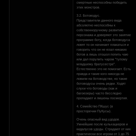
смертные неспособны победить
этих монстров.
3.2. Ботоводус.
Представители данного вида
абсолютно неспособны к
собственноручному развитию
персонажа и доверяют это занятие
программе боту, когда ботоводуса
ловят то он начинает плакаться и
говорить что он не юзал никаких
ботов а лишь отошол попить чаю
или дал порулить чаром "тупому
младшему братусестре".
Естественно это не помогает. Есть
правда и такие кого никогда не
ловили на ботоводстве, но такие
ботоводусы очень редки. Ходят
слухи что ботоводы (как и
багоюзеры) часто бесследно
пропадают и лишены посмертия.
4. Семейство ПКшус (в
просторечии ПуКусы).
Очень опасный вид удодов.
Умнейшие после кульхацкеров и
кидалусов удоды. Страдают от них
практически все игроки от 1 до 75