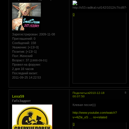
0
Зарегистрирован
: 2009-11-08
Приглашений:
0
Сообщений:
158
Уважение:
[+13/-0]
Позитив:
[+13/-1]
Пол:
Женский
Возраст:
37
[1988-09-01]
Провел на форуме:
2 дня 16 часов
Последний визит:
2011-09-25 14:22:53
8
Поделиться
2010-12-18
Lexa59
00:07:50
ГиГоЗадрот
Клевая песня)))
http://www.youtube.com/watch?
v=4iZle_eS … re=related
0