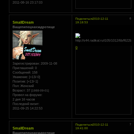
2011-08-16 23:17:03
6
Поделиться
2010-12-11
SmallDream
19:18:53
Ващепипецнахзадротище
.
0
Зарегистрирован
: 2009-11-08
Приглашений:
0
Сообщений:
158
Уважение:
[+13/-0]
Позитив:
[+13/-1]
Пол:
Женский
Возраст:
37
[1988-09-01]
Провел на форуме:
2 дня 16 часов
Последний визит:
2011-09-25 14:22:53
7
Поделиться
2010-12-11
SmallDream
19:41:00
Ващепипецнахзадротище