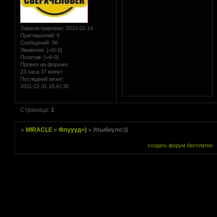
Зарегистрирован
: 2010-01-14
Приглашений:
0
Сообщений:
96
Уважение:
[+0/-0]
Позитив:
[+4/-0]
Провел на форуме:
23 часа 37 минут
Последний визит:
2011-12-31 15:41:35
Страница:
1
»
MIRACLE
»
Флуууд=)
»
Улыбнуло:))
создать форум бесплатно