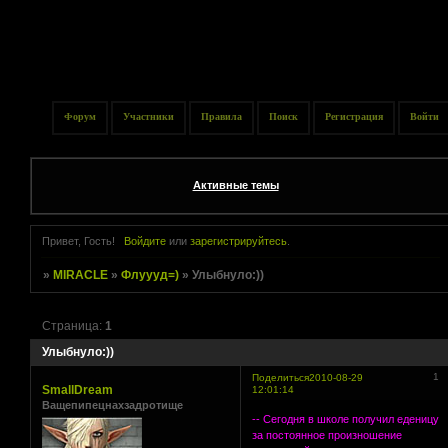
Форум
Участники
Правила
Поиск
Регистрация
Войти
Активные темы
Привет, Гость!
Войдите
или
зарегистрируйтесь
.
»
MIRACLE
»
Флуууд=)
»
Улыбнуло:))
Страница:
1
Улыбнуло:))
1
Поделиться
2010-08-29
SmallDream
12:01:14
Ващепипецнахзадротище
-- Сегодня в школе получил еденицу
за постоянное произношение