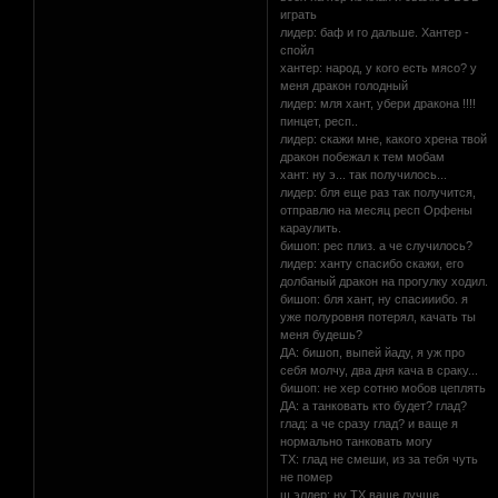
играть
лидер: баф и го дальше. Хантер -
спойл
хантер: народ, у кого есть мясо? у
меня дракон голодный
лидер: мля хант, убери дракона !!!!
пинцет, респ..
лидер: скажи мне, какого хрена твой
дракон побежал к тем мобам
хант: ну э... так получилось...
лидер: бля еще раз так получится,
отправлю на месяц респ Орфены
караулить.
бишоп: рес плиз. а че случилось?
лидер: ханту спасибо скажи, его
долбаный дракон на прогулку ходил.
бишоп: бля хант, ну спасииибо. я
уже полуровня потерял, качать ты
меня будешь?
ДА: бишоп, выпей йаду, я уж про
себя молчу, два дня кача в сраку...
бишоп: не хер сотню мобов цеплять
ДА: а танковать кто будет? глад?
глад: а че сразу глад? и ваще я
нормально танковать могу
ТХ: глад не смеши, из за тебя чуть
не помер
ш.элдер: ну ТХ ваще лучше