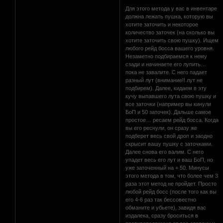
Для этого метода у вас в инвентаре
должна лежать пушка, которую вы
хотите заточить и некоторое
количество заточек (на сколько вы
хотите заточить свою пушку). Ищем
любого рейд босса вашего уровня.
Незаметно подбираемся к нему
сзади и начинаете его лупить…
пока не завалите. С него падает
разный лут (внимание!! лут не
подбирем). Далее, кидаем в эту
кучу выпавшего лута свою пушку и
все заточки (например вы кинули
БоП и 50 заточек). Дальше самое
простое… ресаем рейд босса. Когда
вы его реснули, он сразу же
подберет весь свой дроп и заодно
скрысит вашу пушку с заточками.
Далее снова его валим. С него
упадет весь его лут и ваш БоП, но
уже заточенный на + 50. Минусы
этого метода в том, что более чем 3
раза этот метод не пройдет. Просто
любой рейд босс (после того как вы
его 4-6 раз так бессовестно
обманите и убьете), завидя вас
издалека, сразу броситься в