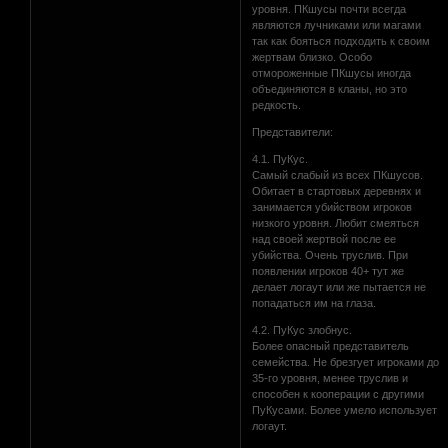
уровня. ПКшусы почти всегда
являются лучниками или магами
так как бояться подходить к своим
жертвам близко. Особо
отмороженные ПКшусы иногда
объединяются в кланы, но это
редкость.
Представители:
4.1. ПуКус.
Самый слабый из всех ПКшусов.
Обитает в стартовых деревнях и
занимается убийством игроков
низкого уровня. Любит смеяться
над своей жертвой после ее
убийства. Очень труслив. При
появлении игроков 40+ тут же
делает логаут или же пытается не
попадаться им на глаза.
4.2. ПуКус злобнус.
Более опасный представитель
семейства. Не брезгует игроками до
35-го уровня, менее труслив и
способен к кооперации с другими
ПуКусами. Более умело использует
логаут.