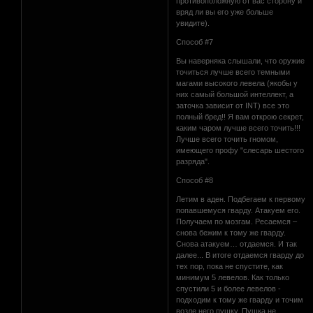
противоположную от вас сторону и
вряд ли вы его уже больше
увидите).
Способ #7
Вы наверняка слышали, что оружие
точиться лучше всего темными
магами высокого левела (якобы у
них самый большой интеллект, а
заточка зависит от INT) все это
полный бред!! Я вам открою секрет,
каким чаром лучше всего точить!!!
Лучше всего точить гномом,
имеющего профу "слесарь шестого
разряда".
Способ #8
Летим в аден. Подбегаем к первому
попавшемуся гварду. Атакуем его.
Получаем по мозгам. Ресаемся –
снова бежим к тому же гварду.
Снова атакуем… отдаемся. И так
далее... В итоге отдаемся гварду до
тех пор, пока не спустите, как
минимум 5 левелов. Как только
спустили 5 и более левелов -
подходим к тому же гварду и точим
возле него пушку. Пушка не