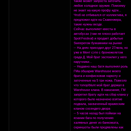
также может запроста заточить
любое холодное оружие. Помоему
не знает на какую профу идти...
Чтоб не отбивался от коллектива, я
предложил идти на Скавенжера,
такие нужны везде.
Сейчас выполняет квесты в
автобусах (там не плохо работает
Spoil Festival) и продает добытые
Sweeperом бумажники на рынке
-- На днях приходил друг 27лвла, но
уже в Мент сэте с бронежелетом
града Д. Мой брат заспоилил у него
наручники...
-- Недавно наш батя выполнял роль
ГМа обшарив Warehouse моего
брата и конфисковав наркоту и
заточенные на 5 три ножа. Повезло
что топор/blunt мой брат держал в
Warehouse клана. В наказание, ГМ
запретил брату идти на сбор клана у
которого было назначено взятие
подвала, захваченный вражеским
кланом сосендего двора
-- 5 часов назад был пойман на
юзании бага по получению
халявных денег из банкомата,
скриншоты были предявлены как