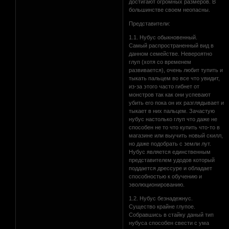
достигают огромных размеров. В
большинстве своем неопасны.
Представители:
1.1. Нубус обыкновенный.
Самый распространенный вид в
данном семействе. Невероятно
глуп (хотя со временем
развивается), очень любит тупить и
тыкать пальцем во все что увидит,
из-за этого часто гибнет от
монстров так как они успевают
убить его пока он их разглядывает и
тыкает в них пальцем. Зачастую
нубус настолько глуп что даже не
способен не то что купить что-то в
магазине или выучить новый скилл,
но даже подобрать с земли лут.
Нубус является единственным
представителем удодов который
поддается дрессуре и обладает
способностью к обучению и
эволюционированию.
1.2. Нубус безнадежнус.
Существо крайне глупое.
Собравшись в стайку даный тип
нубуса способен свести с ума