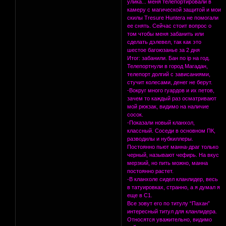
улика... меня телепортировали в
камеру с магической защитой и мои
скилы Tresure Hunterа не помогали
ее снять. Сейчас стоит вопрос о
том чтобы меня забанить или
сделать дэлевел, так как это
шестое багоюзанье за 2 дня
Итог: забанили. Бан по ip на год.
Телепортнули в город Магадан,
телепорт долгий с зависаниями,
стучит колесами, денег не берут.
-Вокруг много гуардов и их петов,
зачем то каждый раз осматривают
мой рюкзак, видимо на наличие
сосок.
-Показали новый кланхол,
классный. Соседи в основном ПК,
разводилы и нубкиллеры.
Постоянно пьют манна-драг только
черный, называют чефирь. На вкус
мерзкий, но пить можно, манна
постоянно растет.
-В кланхоле сидел кланлидер, весь
в татуировках, странно, а я думал я
еще в С1.
Все зовут его по титулу “Пахан”
интересный титул для кланлидера.
Относятся уважительно, видимо