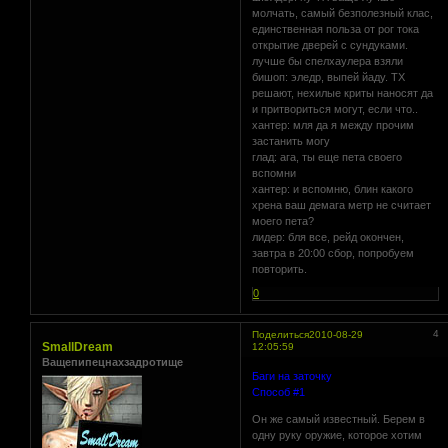
молчать, самый безполезный клас,
единственная польза от рог тока
открытие дверей с сундуками.
лучше бы спелхаулера взяли
бишоп: эледр, выпей йаду. ТХ
решают, нехилые криты наносят да
и притвориться могут, если что..
хантер: мля да я между прочим
застанить могу
глад: ага, ты еще пета своего
вспомни
хантер: и вспомню, блин какого
хрена ваш демага метр не считает
моего пета?
лидер: бля все, рейд окончен,
завтра в 20:00 сбор, попробуем
повторить.
0
4
Поделиться
2010-08-29
SmallDream
12:05:59
Ващепипецнахзадротище
Баги на заточку
Способ #1
Он же самый известный. Берем в
одну руку оружие, которое хотим