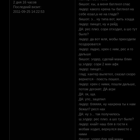
2 дня 16 часов
бишоп: хы, а меня батлхел спас
Последний визит:
лидер: какого хрена ты батлхел на
2011-09-25 14:22:53
себе юзал,а не на гладе?
бишоп: э... ну типа вот, жить хоцца
лидер: пинцет, ну и рейд
ДА: рес плиз. сори отходил, а шо тут
было?
лидер: да вот мля, мобы приходили
поздороватся
лидер: ладно, хрен с ним, рес и го
дальше
бишоп: элдер, сделай маны блин
ш.элдер: сори 2 мин афк
лидер: пинцет...
глад: хантер вылетел, сказал скоро
вернется - поесть пошел...
лидер: хрен с ними, пошли дальше,
потом догонят. ДА агри
ДА: ок, ща.
ДА: упс, зацепил
лидер: бляяяя, ну нахрена ты к нам
бежал? респ нах
ДА: ну э... так получилось
ш.элдер: рес плиз. а шо тут было?
лидер: кнайт наш бля в гости к
мобам ходил, вернулся вместе с
ними
бишоп: элдер бля дай маны