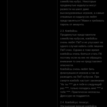
семейства нубус. Некоторые
продвинутые кидалусы могут
развести на шмот даже
высокоуровневых игроков, а самые
отважные из кидалусов любят
представляться ГМами и требовать
пароль от аккаунта.
2.3. Ковбойсы.
Продвинутые представители
семейства нубусов, ковбойсы
очень любят ПвП и не упускают ни
одного случая набить себе лишнее
ПвП очко. Однако в тоже время
ковбойсы очень бояться стать ПК
поэтому если на них не обращать
внимания то они не представляют
опасности.
Ковбойсы очень любят бить
флагнувшихся игроков а так же
разводить на ПвП нубусов. При
смерти ковбойс кастует заклинание
"Ах ты **** да я тебя в следующий
раз ****, только попадись мне **** и
тебе ****. Практически неопасны.
Дрессуре не поддаются.
2.4. Ковбойсус техасус.
Улучшенная версия ковбойса