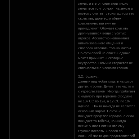
лежит, а в его понимании плохо
лежит все то что лежит на земле и
поэтому считает своим долгом это
скрысить, даже если объект
крысятничества ему не
принадлежит. Обожает крысить
дропнувшиеся вещи с убитых
игроков. Абсолютно непонимает
цивилизованного общения и
способен отвечать только матом.
По сути своей не опасен, однако
может причинить некоторые
неудобства. Обычно старается не
связываться с членами кланов.
2.2. Кидалус.
Данный вид любит кидать на шмот
других игроков. Делает это часто и
с удовольствием. Иногда прибегает
к кидалову при торговле (продаже
не 10к СС по 12а, а 12 СС по 10к
аденов). Почти никогда не является
основным чаром. Почти не
покидает пределов городов, а если
покидает то тайком, но иногда
всеже бывает бит на что ему
глубоко плевать. Опасен по
большей части для представителей