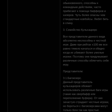
обыкновенного, способны к
командным действиям, часто
прибегают к помощи бафферов и
хилеров. Чуть более опасны чем
стандартные ковбойсы. Любят бить
в спину.
3. Семейство Кульхацкерс
Все представители данного вида
абсолютно неспособны к честной
игре. Даже при рейтах х100 им все
равно тяжело качаться и обидно
когда их убивают более умелые
игроки. Поэтому они придумывают
различные способы облегчить себе
игру.
Представители:
3.1.Багоюзерс.
Данный представитель
кульхацкеров обожает
использовать различные баги игры
(такие как овербафф или
переполнение буфера). От них
зачастую страдают честные игроки,
но бороться с багоюзерсами могут
только боги так как простые