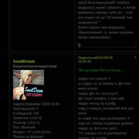
какой йа всимагущчий!" злобнус
модератус может забанить, а потом
разбанить самому себе чат - чтоб
все знали что он "оО великий "ник
модератуса" "
Более опасен чем модератус
обыкновенный, т.к. менее разумен,
более самовлюблен.
0
3
Поделиться
2010-08-29
SmallDream
12:04:42
Ващепипецнахзадротище
Поход клана XXX на босса....
лидер: кто танкует ?
ш.элдер: хз, по моему я, ДА спит,
меня атачат.
лидер: ДА, ты что уснул?
ДА: сори телефон, 2 мин афк
лидер: писец, ну и рейд
Зарегистрирован
: 2009-11-08
глад: я танкую, хил меня!!! бля, рес
Приглашений:
0
Сообщений:
158
меня
Уважение:
[+13/-0]
ш.элдер: ага, щас разбежался, я
Позитив:
[+13/-1]
зарутил, теперь подальше драпаю
Пол:
Женский
лидер: ну фсе мля, респ.
Возраст:
37
[1988-09-01]
ТХ: хорошо что я притворился
Провел на форуме:
хантер: гы, я тоже