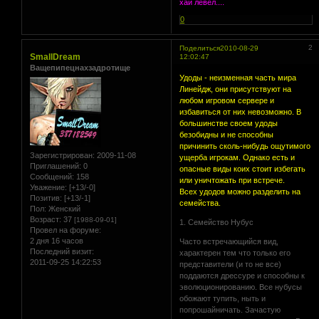
хай левел....
0
2
Поделиться
2010-08-29
SmallDream
12:02:47
Ващепипецнахзадротище
Удоды - неизменная часть мира
Линейдж, они присутствуют на
любом игровом сервере и
избавиться от них невозможно. В
большинстве своем удоды
безобидны и не способны
причинить сколь-нибудь ощутимого
Зарегистрирован
: 2009-11-08
ущерба игрокам. Однако есть и
Приглашений:
0
опасные виды коих стоит избегать
Сообщений:
158
или уничтожать при встрече.
Уважение:
[+13/-0]
Всех удодов можно разделить на
Позитив:
[+13/-1]
семейства.
Пол:
Женский
Возраст:
37
[1988-09-01]
1. Семейство Нубус
Провел на форуме:
2 дня 16 часов
Часто встречающийся вид,
Последний визит:
характерен тем что только его
2011-09-25 14:22:53
представители (и то не все)
поддаются дрессуре и способны к
эволюционированию. Все нубусы
обожают тупить, ныть и
попрошайничать. Зачастую