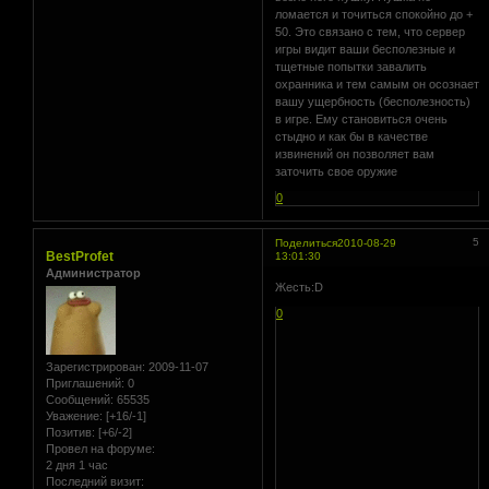
ломается и точиться спокойно до +
50. Это связано с тем, что сервер
игры видит ваши бесполезные и
тщетные попытки завалить
охранника и тем самым он осознает
вашу ущербность (бесполезность)
в игре. Ему становиться очень
стыдно и как бы в качестве
извинений он позволяет вам
заточить свое оружие
0
5
Поделиться
2010-08-29
BestProfet
13:01:30
Администратор
Жесть:D
0
Зарегистрирован
: 2009-11-07
Приглашений:
0
Сообщений:
65535
Уважение:
[+16/-1]
Позитив:
[+6/-2]
Провел на форуме:
2 дня 1 час
Последний визит: