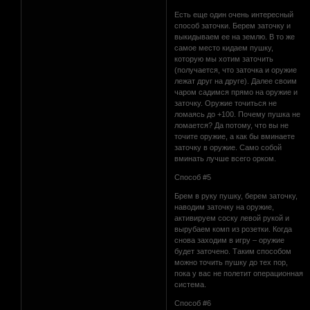
Есть еще один очень интересный
способ заточки. Берем заточку и
выкидываем ее на землю. В то же
самое место кидаем пушку,
которую мы хотим заточить
(получается, что заточка и оружие
лежат друг на друге). Далее своим
чаром садимся прямо на оружие и
заточку. Оружие точиться не
ломаясь до +100. Почему пушка не
ломается? Да потому, что вы не
точите оружие, а как бы вминаете
заточку в оружие. Само собой
вминать лучше всего орком.
Способ #5
Брем в руку пушку, берем заточку,
наводим заточку на оружие,
активируем соску левой рукой и
вырубаем комп из розетки. Когда
снова заходим в игру – оружие
будет заточено. Таким способом
можно точить пушку до тех пор,
пока у вас не полетит операционная
система.
Способ #6