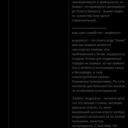
эволюционирует в криворукуса, но
бывает, что криворукус деградирует
до Тупуса Шкеруса - бывает редко,
но экземпляр получается
отвратительный.
====================
еще одно семейство - модератус
модератус - это своего рода "божки"
ими как правило являются
завсегдатаи сервера, или
приближенные к богам. модератусы
созданы богами для поддержания
порядка на сервере, но как правило
они и являются источкиками хаоса
и беспорядка, в силу
злоупотребления своими
божковыми полномочиями. По сути
неопасны для большинства игроков,
за исключнием кульхацкерсов.
Злобнус модератус - насамом деле
это это низшая ступень эволюции,
довольно опасен, т.к. имея
мааленький кусочек власти злобнус
модератус использует ее по полной
программе, зачастую
неопровданно. С мыслями "оО