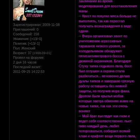
заклинаний во время
медитирования для восстановления
маны
-- Квест по покупке мяса больше не
выполнять, так как перестал
Зарегистрирован
: 2009-11-08
получать вознаграждения в виде
Приглашений:
0
сдачи
Сообщений:
158
-- Вчера организовал эвент по
Уважение:
[+13/-0]
уничтожению агрессивных
Позитив:
[+13/-1]
тараканов низкого уровня, за
Пол:
Женский
холодильником обнаружил
Возраст:
37
[1988-09-01]
пятисантиметрового босса с
Провел на форуме:
дюжиной охранников. Благодаря
2 дня 16 часов
Стуну тапка седьмого лвла, босс
Последний визит:
был оглушен а охрана стала
2011-09-25 14:22:53
разбегаться... мгновенно делаю
дуалы тапков и завершаю грязную
работу оставшись без нижней
защиты, но получив море фана.
Дропом были крылья мобов
которые завтра обменяю маме на
новые тапки, так как эти очень
воняют
-- Мой брат выглядит как гном и
ведет себя соответственно: пьет
пиво каждый день, любит
поторговаться, собирает всякий
хлам и крафтит вещи первого лвла,