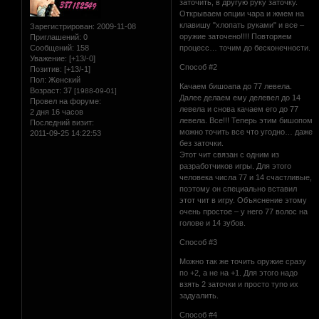
заточить, в другую руку заточку.
Открываем опции чара и жмем на
клавишу "хлопать руками" и все –
Зарегистрирован
: 2009-11-08
оружие заточено!!!! Повторяем
Приглашений:
0
Сообщений:
158
процесс… точим до бесконечности.
Уважение:
[+13/-0]
Способ #2
Позитив:
[+13/-1]
Пол:
Женский
Качаем бишоапа до 77 левела.
Возраст:
37
[1988-09-01]
Далее делаем ему делевел до 14
Провел на форуме:
левела и снова качаем его до 77
2 дня 16 часов
левела. Все!!! Теперь этим бишопом
Последний визит:
можно точить все что угодно… даже
2011-09-25 14:22:53
без заточки.
Этот чит связан с одним из
разработчиков игры. Для этого
человека числа 77 и 14 счастливые,
поэтому он специально вставил
этот чит в игру. Объяснение этому
очень простое – у него 77 волос на
голове и 14 зубов.
Способ #3
Можно так же точить оружие сразу
по +2, а не на +1. Для этого надо
взять 2 заточки и просто тупо их
задуалить.
Способ #4