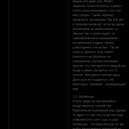
мидла или даже хая. Любит
задавать тупые вопросы и даже с
сотого раза непонимает того что
ему говорят. Также обожает
применять заклинания "dai 10k plz"
и "poka4ai menja plz" если же данне
заклинания не срабатывают (а
обычно так и происходит) он
самопроизвольно выкрикивает
оскорбление в адрес своего
собеседника и исчезает. Так же
нубусы данного типа любят
плакаться на форумах по
совершенно глупым причинам,
причем это повторяется каждый раз
когда с ними случается что-то
плохое. Абсолютно неизлечимы.
Дрессуре не поддаются. На
некоторых серверах - вымирающий
вид.
1.3. Нубикуще.
Очень редко встречающийся
представитель семейства.
Практически вымерший вид, однако
то здесь то там эти существа еще
появляются и сеят хаос и ужас.
Нубикуще - это фактически тот же
нубус безнадежнус доросший до