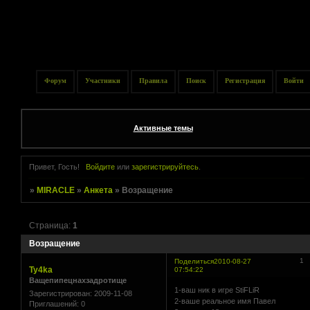
Форум
Участники
Правила
Поиск
Регистрация
Войти
Активные темы
Привет, Гость!
Войдите
или
зарегистрируйтесь
.
»
MIRACLE
»
Анкета
»
Возращение
Страница:
1
Возращение
1
Поделиться
2010-08-27
Ty4ka
07:54:22
Ващепипецнахзадротище
1-ваш ник в игре StiFLiR
Зарегистрирован
: 2009-11-08
2-ваше реальное имя Павел
Приглашений:
0