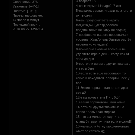
3-возраст 18
Сообщений:
376
4-опыт игры в Lineage2 7 лет
Уважение:
[+4/-1]
5-на каких сервах играли до этого и
Позитив:
[+0/-0]
их тысячи
Провел на форуме:
14 часов 8 минут
6-кем предпочитаете играть
Последний визит:
маг,ЛУК,биш,дестр,особого
2010-08-27 13:02:04
предпочтения не каму не отдаю)
7-профессия вашего персонажа и
уровень Хавк(очень быстро растёт
нереально уследить)
8-примерно сколько времени вы
уделяете игре в день : когда как от
часа до дня
9-состояли ли вы в других кланах :
у вас и был!
10-если есть еще персонажи, то
какие и находятся сапорты , всё у
вас
11-Эквип перса : валяеться драк
сет дб
12-ваш показатель ПК : 0\0 )
13-ваши поручители : пол клана
14-есть ли друзья/знакомые на
серве : весь клан миракл
15-что вы желаете получить от
клана бутылочку пива если можно!!!
16-жалько ли % ну как..жалковато
жмот со стажем))))