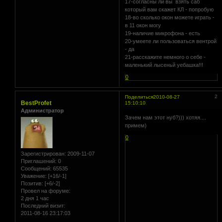
17-согласны ли вы взять саб
который вам скажет КЛ - попробую
18-во сколько окон можете играть -
в 11 окон могу
19-наличие микрофона - есть
20-умеете ли пользоваться вентрой
- да
21-расскажите немного о себе -
маленький лысеньй уебашка!!!
0
2
Поделиться
2010-08-27
BestProfet
15:10:10
Администратор
Зачем нам этот нуб?))) хотяя....
примем)
0
Зарегистрирован
: 2009-11-07
Приглашений:
0
Сообщений:
65535
Уважение:
[+16/-1]
Позитив:
[+6/-2]
Провел на форуме:
2 дня 1 час
Последний визит:
2011-08-16 23:17:03