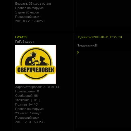
Возраст:
35
[1991-02-28]
Провел на форуме:
1 день 20 часов
Последний визит:
2011-03-29 17:40:59
Lexa59
Поделиться
2010-06-11 12:22:23
ГиГоЗадрот
Поздравляю!!!
0
Зарегистрирован
: 2010-01-14
Приглашений:
0
Сообщений:
96
Уважение:
[+0/-0]
Позитив:
[+4/-0]
Провел на форуме:
23 часа 37 минут
Последний визит:
2011-12-31 15:41:35