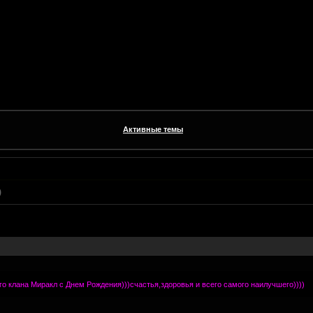
Активные темы
)
го клана Миракл с Днем Рождения)))счастья,здоровья и всего самого наилучшего))))