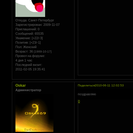
Откуда:
Санкт-Петербург
Зарегистрирован
: 2009-11-07
Приглашений:
0
Сообщений:
65535
Уважение:
[+22/-3]
Позитив:
[+23/-1]
Пол:
Женский
Возраст:
36
[1989-10-17]
Провел на форуме:
4 дня 1 час
Последний визит:
2011-02-05 19:35:41
Oskar
Поделиться
2010-06-11 12:02:53
Администратор
поздравляю
0