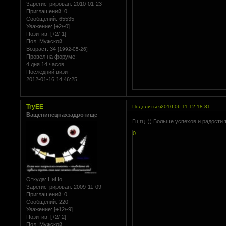
Зарегистрирован
: 2010-01-23
Приглашений:
0
Сообщений:
65535
Уважение:
[+2/-0]
Позитив:
[+2/-1]
Пол:
Мужской
Возраст:
34
[1992-05-26]
Провел на форуме:
4 дня 14 часов
Последний визит:
2012-01-16 14:46:25
TryEE
Поделиться
2010-06-11 12:18:31
Ващепипецнахзадротище
Гц гц=)) Больше успехов и радости 
0
Откуда:
НиНо
Зарегистрирован
: 2009-11-09
Приглашений:
0
Сообщений:
220
Уважение:
[+12/-9]
Позитив:
[+2/-2]
Пол:
Мужской