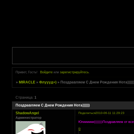
Привет, Гость!
Войдите
или
зарегистрируйтесь
.
»
MIRACLE
»
Флуууд=)
»
Поздравляем С Днем Рождения Нота)))))
Страница:
1
Поздравляем С Днем Рождения Нота))))))
ShadowAngel
Поделиться
2010-06-11 11:29:23
Администратор
Юпииииии)))))))Поздравляем от все
0