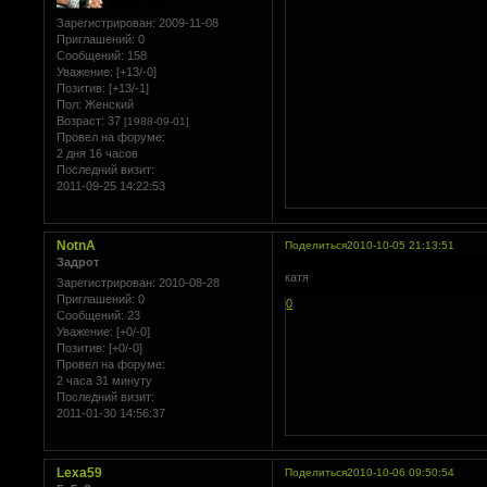
Зарегистрирован
: 2009-11-08
Приглашений:
0
Сообщений:
158
Уважение:
[+13/-0]
Позитив:
[+13/-1]
Пол:
Женский
Возраст:
37
[1988-09-01]
Провел на форуме:
2 дня 16 часов
Последний визит:
2011-09-25 14:22:53
NotnA
Поделиться
2010-10-05 21:13:51
Задрот
катя
Зарегистрирован
: 2010-08-28
Приглашений:
0
0
Сообщений:
23
Уважение:
[+0/-0]
Позитив:
[+0/-0]
Провел на форуме:
2 часа 31 минуту
Последний визит:
2011-01-30 14:56:37
Lexa59
Поделиться
2010-10-06 09:50:54