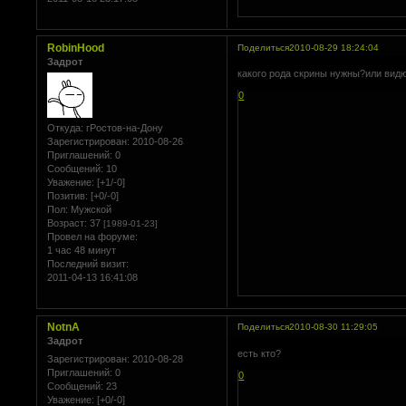
RobinHood
Поделиться
2010-08-29 18:24:04
Задрот
какого рода скрины нужны?или вид
0
Откуда:
гРостов-на-Дону
Зарегистрирован
: 2010-08-26
Приглашений:
0
Сообщений:
10
Уважение:
[+1/-0]
Позитив:
[+0/-0]
Пол:
Мужской
Возраст:
37
[1989-01-23]
Провел на форуме:
1 час 48 минут
Последний визит:
2011-04-13 16:41:08
NotnA
Поделиться
2010-08-30 11:29:05
Задрот
есть кто?
Зарегистрирован
: 2010-08-28
Приглашений:
0
0
Сообщений:
23
Уважение:
[+0/-0]