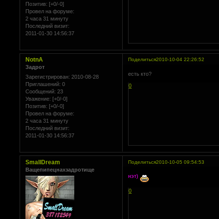
Позитив:
[+0/-0]
Провел на форуме:
2 часа 31 минуту
Последний визит:
2011-01-30 14:56:37
NotnA
Поделиться
2010-10-04 22:26:52
Задрот
есть кто?
Зарегистрирован
: 2010-08-28
Приглашений:
0
0
Сообщений:
23
Уважение:
[+0/-0]
Позитив:
[+0/-0]
Провел на форуме:
2 часа 31 минуту
Последний визит:
2011-01-30 14:56:37
SmallDream
Поделиться
2010-10-05 09:54:53
Ващепипецнахзадротище
нэт)
0