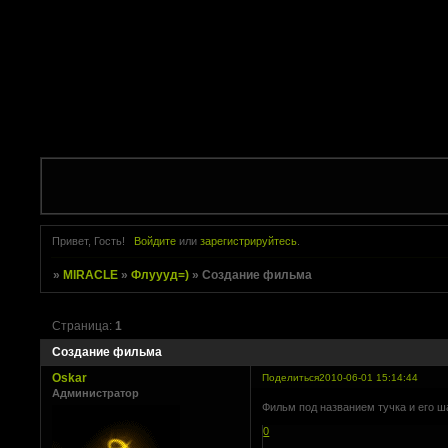
Привет, Гость!
Войдите
или
зарегистрируйтесь
.
»
MIRACLE
»
Флуууд=)
»
Создание фильма
Страница:
1
Создание фильма
Oskar
Поделиться
2010-06-01 15:14:44
Администратор
Фильм под названием тучка и его ша
0