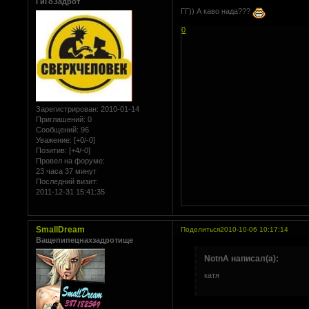
ГиГоЗадрот
ГГ)) А каво нада???
0
Зарегистрирован
: 2010-01-14
Приглашений:
0
Сообщений:
96
Уважение:
[+0/-0]
Позитив:
[+4/-0]
Провел на форуме:
23 часа 37 минут
Последний визит:
2011-12-31 15:41:35
SmallDream
Поделиться
2010-10-06 10:17:14
Ващепипецнахзадротище
NotnA написал(а):
катя