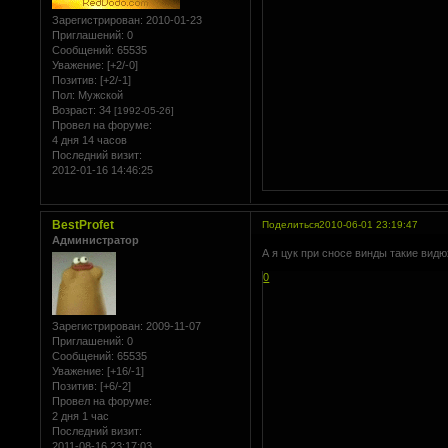
Зарегистрирован
: 2010-01-23
Приглашений:
0
Сообщений:
65535
Уважение:
[+2/-0]
Позитив:
[+2/-1]
Пол:
Мужской
Возраст:
34
[1992-05-26]
Провел на форуме:
4 дня 14 часов
Последний визит:
2012-01-16 14:46:25
BestProfet
Поделиться
2010-06-01 23:19:47
Администратор
А я цук при сносе винды такие видю
0
Зарегистрирован
: 2009-11-07
Приглашений:
0
Сообщений:
65535
Уважение:
[+16/-1]
Позитив:
[+6/-2]
Провел на форуме:
2 дня 1 час
Последний визит:
2011-08-16 23:17:03