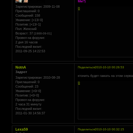
Мм?)
Зарегистрирован
: 2009-11-08
0
Приглашений:
0
Сообщений:
158
Уважение:
[+13/-0]
Позитив:
[+13/-1]
Пол:
Женский
Возраст:
37
[1988-09-01]
Провел на форуме:
2 дня 16 часов
Последний визит:
2011-09-25 14:22:53
NotnA
Поделиться
2010-10-10 00:26:53
Задрот
ктонить будет гамать на этом серва
Зарегистрирован
: 2010-08-28
Приглашений:
0
0
Сообщений:
23
Уважение:
[+0/-0]
Позитив:
[+0/-0]
Провел на форуме:
2 часа 31 минуту
Последний визит:
2011-01-30 14:56:37
Lexa59
Поделиться
2010-10-10 00:32:15