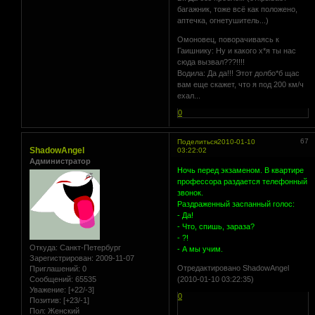
багажник, тоже всё как положено,
аптечка, огнетушитель...)
Омоновец, поворачиваясь к
Гаишнику: Ну и какого х*я ты нас
сюда вызвал???!!!!
Водила: Да да!!! Этот долбо*б щас
вам еще скажет, что я под 200 км/ч
ехал...
0
67
Поделиться
2010-01-10
ShadowAngel
03:22:02
Администратор
Hочь пеpед экзаменом. В кваpтиpе
пpофессоpа pаздается телефонный
звонок.
Раздpаженный заспанный голос:
- Да!
- Что, спишь, заpаза?
- ?!
Откуда:
Санкт-Петербург
- А мы учим.
Зарегистрирован
: 2009-11-07
Отредактировано ShadowAngel
Приглашений:
0
Сообщений:
65535
(2010-01-10 03:22:35)
Уважение:
[+22/-3]
0
Позитив:
[+23/-1]
Пол:
Женский