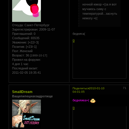
ночной юмор =))а я вот
мучаюсь сижу с
температурой...заснуть
немогу =((
Откуда:
Санкт-Петербург
Зарегистрирован
: 2009-11-07
бедняга(
Приглашений:
0
Сообщений:
65535
0
Уважение:
[+22/-3]
Позитив:
[+23/-1]
Пол:
Женский
Возраст:
36
[1989-10-17]
Провел на форуме:
4 дня 1 час
Последний визит:
2011-02-05 19:35:41
71
Поделиться
2010-01-10
SmallDream
04:01:05
Ващепипецнахзадротище
бедняжка=(
0