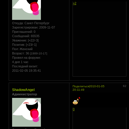
+2
Откуда:
Санкт-Петербург
Зарегистрирован
: 2009-11-07
Приглашений:
0
Сообщений:
65535
Уважение:
[+22/-3]
Позитив:
[+23/-1]
Пол:
Женский
Возраст:
36
[1989-10-17]
Провел на форуме:
4 дня 1 час
Последний визит:
2011-02-05 19:35:41
62
Поделиться
2010-01-05
ShadowAngel
20:11:49
Администратор
0