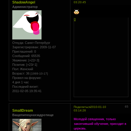
ShadowAngel
03:20:45
Администратор
0
Откуда:
Санкт-Петербург
Зарегистрирован
: 2009-11-07
Приглашений:
0
Сообщений:
65535
Уважение:
[+22/-3]
Позитив:
[+23/-1]
Пол:
Женский
Возраст:
36
[1989-10-17]
Провел на форуме:
4 дня 1 час
Последний визит:
2011-02-05 19:35:41
65
Поделиться
2010-01-10
SmallDream
03:14:26
Ващепипецнахзадротище
Молодой священник, только
закончивший обучение, приходит в
церковь.