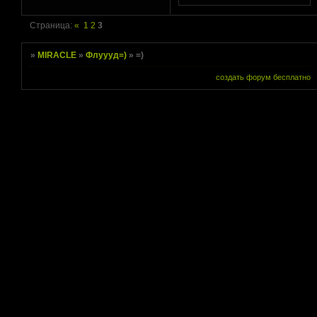
Страница:
«
1
2
3
»
MIRACLE
»
Флуууд=)
»
=)
создать форум бесплатно