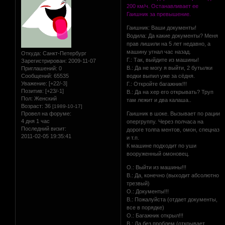
200 км/ч. Останавливает ее
Гаишник за превышение.
Гаишник: Ваши документы!
Водила: Да какие документы? Меня
прав лишили на 5 лет недавно, а
машину угнал час назад.
Откуда:
Санкт-Петербург
Г.: Так, выйдите из машины!
Зарегистрирован
: 2009-11-07
В.: Да не могу я выйти, 2 бутылки
Приглашений:
0
Сообщений:
65535
водки выпил уже за сёдня.
Уважение:
[+22/-3]
Г.: Откройте багажник!!!
Позитив:
[+23/-1]
В.: Да на хер его открывать? Труп
Пол:
Женский
там лежит и два калаша..
Возраст:
36
[1989-10-17]
Провел на форуме:
Гаишник в шоке. Вызывает по рации
4 дня 1 час
опергруппу. Через полчаса на
Последний визит:
дороге толпа ментов, омон, спецназ
2011-02-05 19:35:41
и т.п.
К машине подходит по уши
вооруженный омоновец.
О.: Выйти из машины!!!
В.: Да, конечно (выходит абсолютно
трезвый)
О.: Документы!!!
В.: Пожалуйста (отдает документы,
все в порядке)
О.: Багажник открыл!!!
В.: Да без проблем (открывает