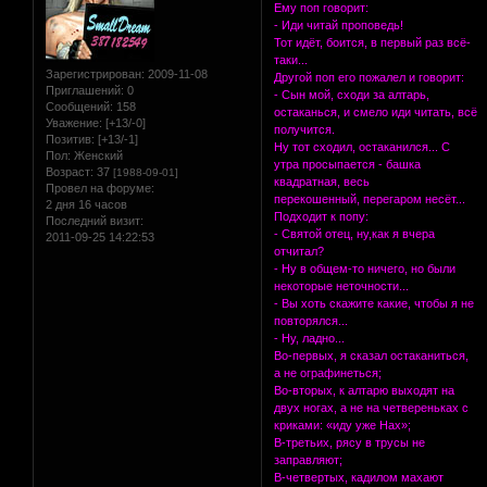
Ему поп говорит:
- Иди читай проповедь!
Тот идёт, боится, в первый раз всё-
таки...
Зарегистрирован
: 2009-11-08
Другой поп его пожалел и говорит:
Приглашений:
0
- Сын мой, сходи за алтарь,
Сообщений:
158
остаканься, и смело иди читать, всё
Уважение:
[+13/-0]
получится.
Позитив:
[+13/-1]
Ну тот сходил, остаканился... С
Пол:
Женский
утра просыпается - башка
Возраст:
37
[1988-09-01]
квадратная, весь
Провел на форуме:
перекошенный, перегаром несёт...
2 дня 16 часов
Подходит к попу:
Последний визит:
- Святой отец, ну,как я вчера
2011-09-25 14:22:53
отчитал?
- Ну в общем-то ничего, но были
некоторые неточности...
- Вы хоть скажите какие, чтобы я не
повторялся...
- Ну, ладно...
Во-первых, я сказал остаканиться,
а не ографинеться;
Во-вторых, к алтарю выходят на
двух ногах, а не на четвереньках с
криками: «иду уже Hах»;
В-третьих, рясу в трусы не
заправляют;
В-четвертых, кадилом махают