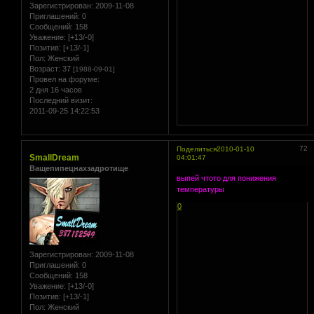
Зарегистрирован
: 2009-11-08
Приглашений:
0
Сообщений:
158
Уважение:
[+13/-0]
Позитив:
[+13/-1]
Пол:
Женский
Возраст:
37
[1988-09-01]
Провел на форуме:
2 дня 16 часов
Последний визит:
2011-09-25 14:22:53
72
Поделиться
2010-01-10
SmallDream
04:01:47
Ващепипецнахзадротище
выпей чтото для понижения
температуры
0
Зарегистрирован
: 2009-11-08
Приглашений:
0
Сообщений:
158
Уважение:
[+13/-0]
Позитив:
[+13/-1]
Пол:
Женский