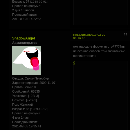
Возраст:
37
[1988-09-01]
Провел на форуме:
2 дня 16 часов
Последний визит:
2011-09-25 14:22:53
73
Поделиться
2010-02-20
ShadowAngel
00:16:46
Администратор
омг народ,че форум пустой????вы
че без нас совсем там зазнались?
не пишите ниче
0
Откуда:
Санкт-Петербург
Зарегистрирован
: 2009-11-07
Приглашений:
0
Сообщений:
65535
Уважение:
[+22/-3]
Позитив:
[+23/-1]
Пол:
Женский
Возраст:
36
[1989-10-17]
Провел на форуме:
4 дня 1 час
Последний визит:
2011-02-05 19:35:41