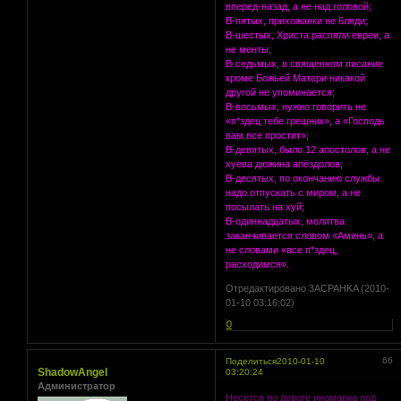
вперед-назад, а не над головой;
В-пятых, прихожанки не 6ляди;
В-шестых, Христа распяли евреи, а
не менты;
В-седьмых, в священном писание
кроме Божьей Матери никакой
другой не упоминается;
В-восьмых, нужно говорить не
«п*здец тебе грешник», а «Господь
вам все простит»;
В-девятых, было 12 апостолов, а не
xуева дюжина апёздолов;
В-десятых, по окончанию службы
надо отпускать с миром, а не
посылать на xуй;
В-одиннадцатых, молитва
заканчивается словом «Аминь», а
не словами «все п*здец,
расходимся».
Отредактировано 3ACPAHKA (2010-
01-10 03:16:02)
0
66
Поделиться
2010-01-10
ShadowAngel
03:20:24
Администратор
Несется по дороге иномарка под