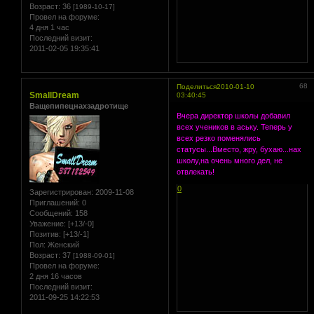
Возраст:
36
[1989-10-17]
Провел на форуме:
4 дня 1 час
Последний визит:
2011-02-05 19:35:41
68
Поделиться
2010-01-10
SmallDream
03:40:45
Ващепипецнахзадротище
Вчера директор школы добавил
всех учеников в аську. Теперь у
всех резко поменялись
статусы...Вместо, жру, бухаю...нах
школу,на очень много дел, не
отвлекать!
0
Зарегистрирован
: 2009-11-08
Приглашений:
0
Сообщений:
158
Уважение:
[+13/-0]
Позитив:
[+13/-1]
Пол:
Женский
Возраст:
37
[1988-09-01]
Провел на форуме:
2 дня 16 часов
Последний визит:
2011-09-25 14:22:53