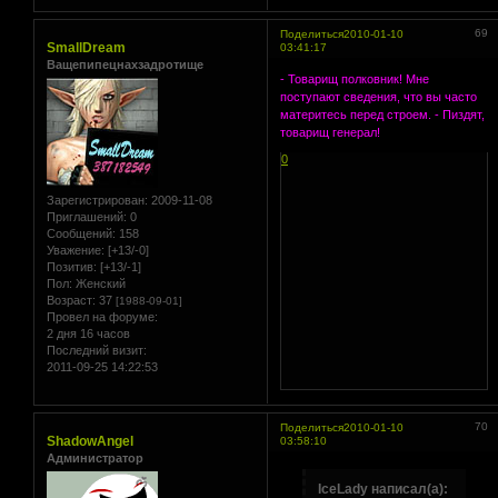
69
Поделиться
2010-01-10
SmallDream
03:41:17
Ващепипецнахзадротище
- Товарищ полковник! Мне
поступают сведения, что вы часто
материтесь перед строем. - Пиздят,
товарищ генерал!
0
Зарегистрирован
: 2009-11-08
Приглашений:
0
Сообщений:
158
Уважение:
[+13/-0]
Позитив:
[+13/-1]
Пол:
Женский
Возраст:
37
[1988-09-01]
Провел на форуме:
2 дня 16 часов
Последний визит:
2011-09-25 14:22:53
70
Поделиться
2010-01-10
ShadowAngel
03:58:10
Администратор
IceLady написал(а):