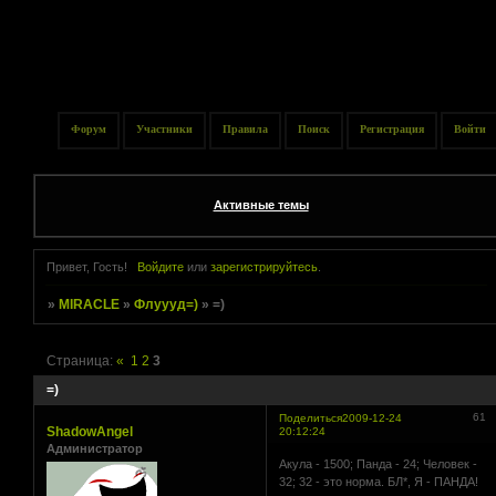
Форум
Участники
Правила
Поиск
Регистрация
Войти
Активные темы
Привет, Гость!
Войдите
или
зарегистрируйтесь
.
»
MIRACLE
»
Флуууд=)
»
=)
Страница:
«
1
2
3
=)
61
Поделиться
2009-12-24
ShadowAngel
20:12:24
Администратор
Акула - 1500; Панда - 24; Человек -
32; 32 - это норма. БЛ*, Я - ПАНДА!