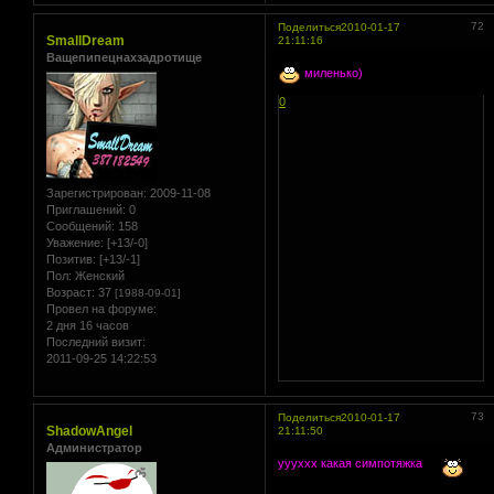
72
Поделиться
2010-01-17
SmallDream
21:11:16
Ващепипецнахзадротище
миленько)
0
Зарегистрирован
: 2009-11-08
Приглашений:
0
Сообщений:
158
Уважение:
[+13/-0]
Позитив:
[+13/-1]
Пол:
Женский
Возраст:
37
[1988-09-01]
Провел на форуме:
2 дня 16 часов
Последний визит:
2011-09-25 14:22:53
73
Поделиться
2010-01-17
ShadowAngel
21:11:50
Администратор
уууххх какая симпотяжка