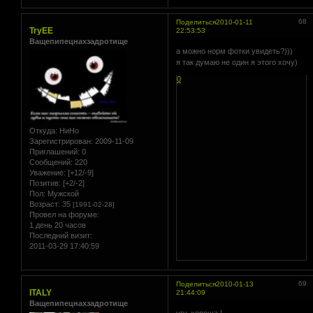
68
Поделиться
2010-01-11
TryEE
22:53:53
Ващепипецнахзадротище
а можно норм фотки увидеть?)))
я так думаю не один я этого хочу)
0
Откуда:
НиНо
Зарегистрирован
: 2009-11-09
Приглашений:
0
Сообщений:
220
Уважение:
[+12/-9]
Позитив:
[+2/-2]
Пол:
Мужской
Возраст:
35
[1991-02-28]
Провел на форуме:
1 день 20 часов
Последний визит:
2011-03-29 17:40:59
69
Поделиться
2010-01-13
ITALY
21:44:09
Ващепипецнахзадротище
угу, хороша !