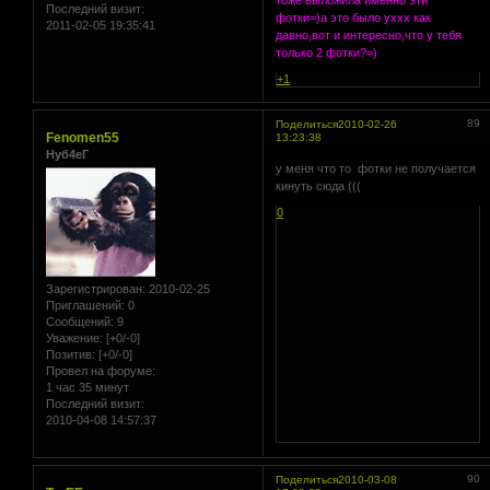
Последний визит:
фотки=)а это было уххх как
2011-02-05 19:35:41
давно,вот и интересно,что у тебя
только 2 фотки?=)
+1
89
Поделиться
2010-02-26
Fenomen55
13:23:38
Нуб4еГ
у меня что то фотки не получается
кинуть сюда (((
0
Зарегистрирован
: 2010-02-25
Приглашений:
0
Сообщений:
9
Уважение:
[+0/-0]
Позитив:
[+0/-0]
Провел на форуме:
1 час 35 минут
Последний визит:
2010-04-08 14:57:37
90
Поделиться
2010-03-08