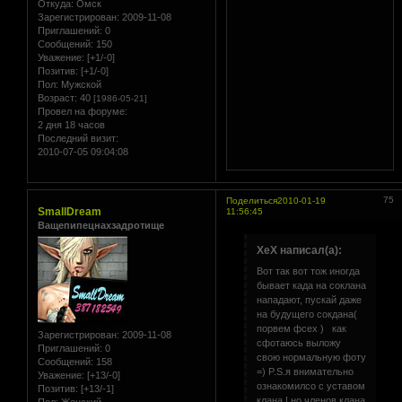
Откуда:
Омск
Зарегистрирован
: 2009-11-08
Приглашений:
0
Сообщений:
150
Уважение:
[+1/-0]
Позитив:
[+1/-0]
Пол:
Мужской
Возраст:
40
[1986-05-21]
Провел на форуме:
2 дня 18 часов
Последний визит:
2010-07-05 09:04:08
75
Поделиться
2010-01-19
SmallDream
11:56:45
Ващепипецнахзадротище
XeX написал(а):
Вот так вот тож иногда
бывает када на соклана
нападают, пускай даже
на будущего сокдана(
порвем фсех ) как
Зарегистрирован
: 2009-11-08
сфотаюсь выложу
Приглашений:
0
свою нормальную фоту
Сообщений:
158
=) P.S.я внимательно
Уважение:
[+13/-0]
ознакомилсо с уставом
Позитив:
[+13/-1]
клана ! но членов клана