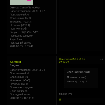
Откуда:
Санкт-Петербург
Зарегистрирован
: 2009-11-07
Приглашений:
0
Сообщений:
65535
Уважение:
[+22/-3]
Позитив:
[+23/-1]
Пол:
Женский
Возраст:
36
[1989-10-17]
Провел на форуме:
4 дня 1 час
Последний визит:
2011-02-05 19:35:41
71
Поделиться
2010-01-16
Kamelot
19:00:30
Задрот
Зарегистрирован
: 2009-11-24
3zzz написал(а):
Приглашений:
0
Сообщений:
19
Привееет клан!)
Уважение:
[+0/-0]
наконецто я тут)
Позитив:
[+3/-0]
Провел на форуме:
2 дня 13 часов
привет нуб
Последний визит:
2010-04-16 16:14:59
0