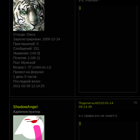
0
Откуда:
Омск
Зарегистрирован
: 2009-12-14
Приглашений:
0
Сообщений:
151
Уважение:
[+0/-0]
Позитив:
[+18/-1]
Пол:
Мужской
Возраст:
37
[1989-04-12]
Провел на форуме:
1 день 0 часов
Последний визит:
2011-02-09 12:14:25
70
Поделиться
2010-01-14
ShadowAngel
09:13:39
Администратор
я с права кто не знает=)
0