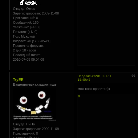
Откуда:
Омск
Зарегистрирован
: 2009-11-08
Приглашений:
0
Сообщений:
150
Уважение:
[+1/-0]
Позитив:
[+1/-0]
Пол:
Мужской
Возраст:
40
[1986-05-21]
Провел на форуме:
2 дня 18 часов
Последний визит:
2010-07-05 09:04:08
66
Поделиться
2010-01-11
TryEE
15:45:45
Ващепипецнахзадротище
мне тоже нравится))
0
Откуда:
НиНо
Зарегистрирован
: 2009-11-09
Приглашений:
0
Сообщений:
220