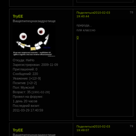
78
Поделиться
2010-02-03
TryEE
19:40:44
Ващепипецнахзадротище
природа...
пля классно
0
Откуда:
НиНо
Зарегистрирован
: 2009-11-09
Приглашений:
0
Сообщений:
220
Уважение:
[+12/-9]
Позитив:
[+2/-2]
Пол:
Мужской
Возраст:
35
[1991-02-28]
Провел на форуме:
1 день 20 часов
Последний визит:
2011-03-29 17:40:59
79
Поделиться
2010-02-03
TryEE
19:49:07
Ващепипецнахзадротище