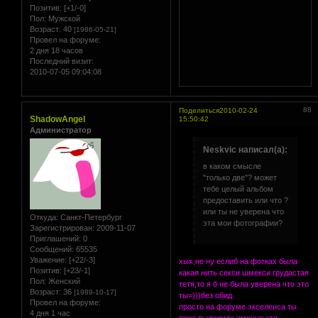
Позитив:
[+1/-0]
Пол:
Мужской
Возраст:
40
[1986-05-21]
Провел на форуме:
2 дня 18 часов
Последний визит:
2010-07-05 09:04:08
88
Поделиться
2010-02-24
ShadowAngel
15:50:42
Администратор
Neskvic написал(а):
в каком смысле
"только две"? может
тебе целый альбом
предоставить или что ?
или ты не уверена что
Откуда:
Санкт-Петербург
эта мои фотографии?
Зарегистрирован
: 2009-11-07
Приглашений:
0
Сообщений:
65535
Уважение:
[+22/-3]
хых,не ну еслиб на фотках была
Позитив:
[+23/-1]
какая нить секси шмекси грудастая
Пол:
Женский
тетя,то я б не была уверена что это
Возраст:
36
[1989-10-17]
ты=)))без обид
Провел на форуме:
просто на форуме экселенса ты
4 дня 1 час
тоже выложила именно эти