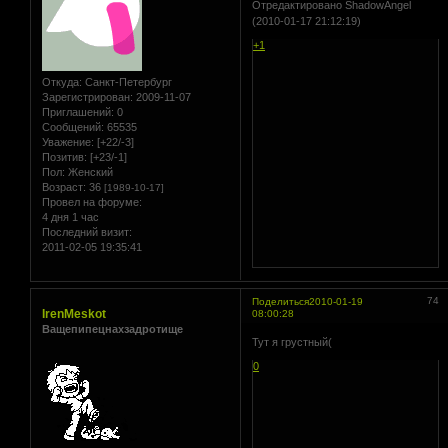
Отредактировано ShadowAngel
(2010-01-17 21:12:19)
+1
Откуда:
Санкт-Петербург
Зарегистрирован
: 2009-11-07
Приглашений:
0
Сообщений:
65535
Уважение:
[+22/-3]
Позитив:
[+23/-1]
Пол:
Женский
Возраст:
36
[1989-10-17]
Провел на форуме:
4 дня 1 час
Последний визит:
2011-02-05 19:35:41
74
Поделиться
2010-01-19
IrenMeskot
08:00:28
Ващепипецнахзадротище
Тут я грустный(
0