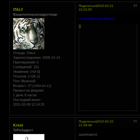
84
Поделиться
2010-02-21
ITALY
10:22:55
Ващепипецнахзадротище
хе-хе пркольно фотки !
0
Откуда:
Омск
Зарегистрирован
: 2009-12-14
Приглашений:
0
Сообщений:
151
Уважение:
[+0/-0]
Позитив:
[+18/-1]
Пол:
Мужской
Возраст:
37
[1989-04-12]
Провел на форуме:
1 день 0 часов
Последний визит:
2011-02-09 12:14:25
85
Поделиться
2010-02-22
Krest
21:08:48
ТеРаЗадрот
щииикарно)