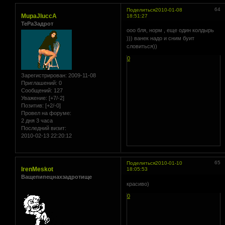
64
Поделиться
2010-01-08
MupaJIuccA
18:51:27
ТеРаЗадрот
ооо бля, норм , еще один колдырь
))) ванек надо и сним буит
словиться))
0
Зарегистрирован
: 2009-11-08
Приглашений:
0
Сообщений:
127
Уважение:
[+7/-2]
Позитив:
[+2/-0]
Провел на форуме:
2 дня 3 часа
Последний визит:
2010-02-13 22:20:12
65
Поделиться
2010-01-10
IrenMeskot
18:05:53
Ващепипецнахзадротище
красиво)
0