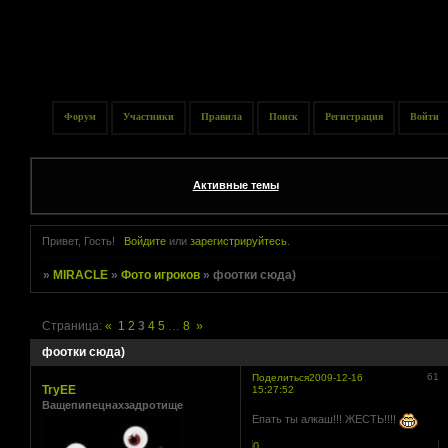
Форум
Участники
Правила
Поиск
Регистрация
Войти
Активные темы
Привет, Гость!
Войдите
или
зарегистрируйтесь
.
»
MIRACLE
»
Фото игроков
»
фоотки сюда)
Страница:
«
1
2
3
4
5
…
8
»
фоотки сюда)
61
Поделиться
2009-12-16
TryEE
15:27:52
Ващепипецнахзадротище
Епать ты алкаш!!! ЖЕСТЬ!!!!
0