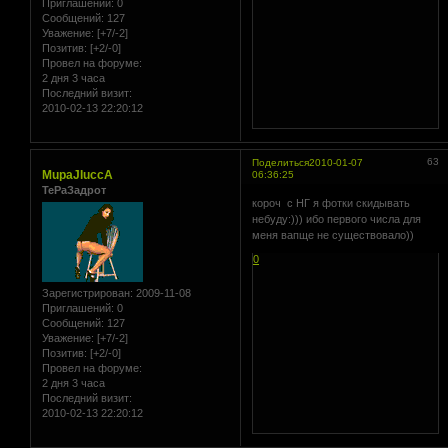
Приглашений:
0
Сообщений:
127
Уважение:
[+7/-2]
Позитив:
[+2/-0]
Провел на форуме:
2 дня 3 часа
Последний визит:
2010-02-13 22:20:12
63
Поделиться
2010-01-07
MupaJIuccA
06:36:25
ТеРаЗадрот
короч с НГ я фотки скидывать
небуду:))) ибо первого числа для
меня вапще не существовало))
0
Зарегистрирован
: 2009-11-08
Приглашений:
0
Сообщений:
127
Уважение:
[+7/-2]
Позитив:
[+2/-0]
Провел на форуме:
2 дня 3 часа
Последний визит:
2010-02-13 22:20:12