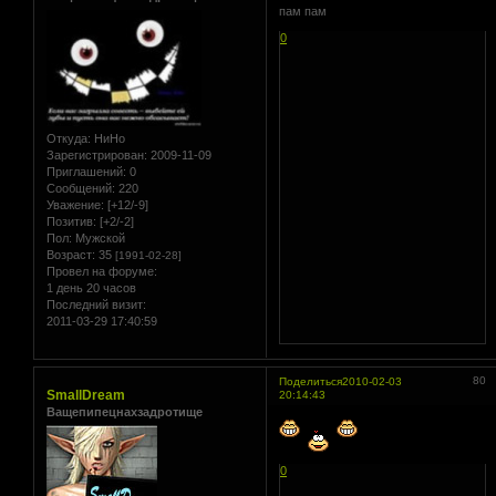
пам пам
0
Откуда:
НиНо
Зарегистрирован
: 2009-11-09
Приглашений:
0
Сообщений:
220
Уважение:
[+12/-9]
Позитив:
[+2/-2]
Пол:
Мужской
Возраст:
35
[1991-02-28]
Провел на форуме:
1 день 20 часов
Последний визит:
2011-03-29 17:40:59
80
Поделиться
2010-02-03
SmallDream
20:14:43
Ващепипецнахзадротище
0