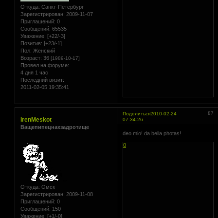
Откуда:
Санкт-Петербург
Зарегистрирован
: 2009-11-07
Приглашений:
0
Сообщений:
65535
Уважение:
[+22/-3]
Позитив:
[+23/-1]
Пол:
Женский
Возраст:
36
[1989-10-17]
Провел на форуме:
4 дня 1 час
Последний визит:
2011-02-05 19:35:41
87
Поделиться
2010-02-24
IrenMeskot
07:34:26
Ващепипецнахзадротище
deo mio! da bella photas!
0
Откуда:
Омск
Зарегистрирован
: 2009-11-08
Приглашений:
0
Сообщений:
150
Уважение:
[+1/-0]