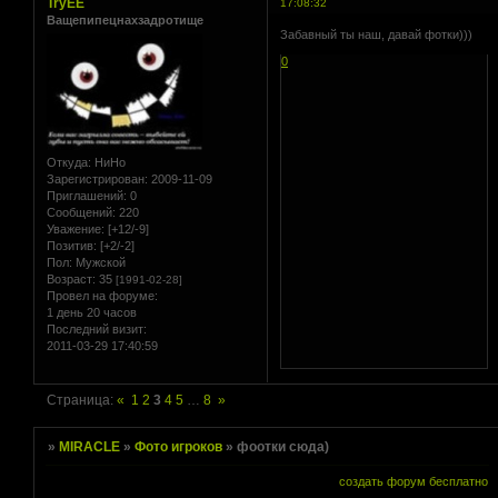
TryEE
17:08:32
Ващепипецнахзадротище
Забавный ты наш, давай фотки)))
0
Откуда:
НиНо
Зарегистрирован
: 2009-11-09
Приглашений:
0
Сообщений:
220
Уважение:
[+12/-9]
Позитив:
[+2/-2]
Пол:
Мужской
Возраст:
35
[1991-02-28]
Провел на форуме:
1 день 20 часов
Последний визит:
2011-03-29 17:40:59
Страница:
«
1
2
3
4
5
…
8
»
»
MIRACLE
»
Фото игроков
»
фоотки сюда)
создать форум бесплатно