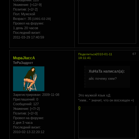
Уважение:
[+12/-9]
Позитив:
[+2/-2]
Пол:
Мужской
Возраст:
35
[1991-02-28]
Провел на форуме:
1 день 20 часов
Последний визит:
2011-03-29 17:40:59
67
Поделиться
2010-01-11
MupaJIuccA
19:11:41
ТеРаЗадрот
XuHaTa написал(а):
айс почему хмм?
Зарегистрирован
: 2009-11-08
Это мужкой язык хД
Приглашений:
0
"хмм.. " значит, что он восхищен =)
Сообщений:
127
0
Уважение:
[+7/-2]
Позитив:
[+2/-0]
Провел на форуме:
2 дня 3 часа
Последний визит:
2010-02-13 22:20:12