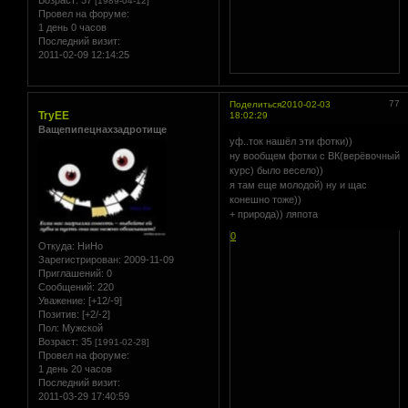
Возраст:
37
[1989-04-12]
Провел на форуме:
1 день 0 часов
Последний визит:
2011-02-09 12:14:25
77
Поделиться
2010-02-03
TryEE
18:02:29
Ващепипецнахзадротище
уф..ток нашёл эти фотки))
ну вообщем фотки с ВК(верёвочный
курс) было весело))
я там еще молодой) ну и щас
конешно тоже))
+ природа)) ляпота
0
Откуда:
НиНо
Зарегистрирован
: 2009-11-09
Приглашений:
0
Сообщений:
220
Уважение:
[+12/-9]
Позитив:
[+2/-2]
Пол:
Мужской
Возраст:
35
[1991-02-28]
Провел на форуме:
1 день 20 часов
Последний визит:
2011-03-29 17:40:59