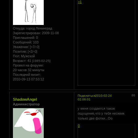
+1
Откуда:
город Ленинград
Зарегистрирован
: 2009-11-08
Приглашений:
0
Сообщений:
103
Уважение:
[+7/-0]
Позитив:
[+2/-0]
Пол:
Мужской
Возраст:
41
[1985-02-25]
Провел на форуме:
20 часов 32 минуты
Последний визит:
2010-09-13 07:53:12
86
Поделиться
2010-02-24
ShadowAngel
02:06:01
Администратор
у меня создается такое
ощущение,что у тебя несквик
только две фотки...Оо
0