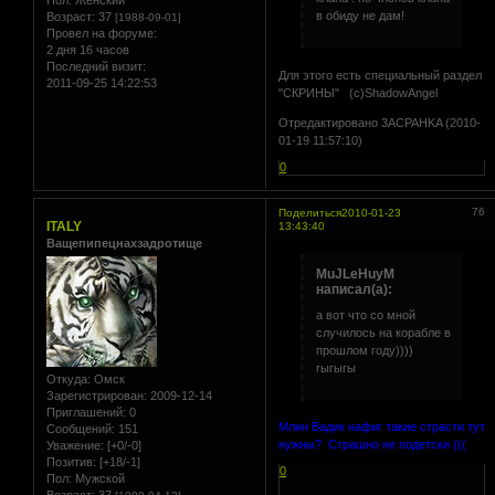
Пол:
Женский
в обиду не дам!
Возраст:
37
[1988-09-01]
Провел на форуме:
2 дня 16 часов
Последний визит:
Для этого есть специальный раздел
2011-09-25 14:22:53
"СКРИНЫ" (с)ShadowAngel
Отредактировано 3ACPAHKA (2010-
01-19 11:57:10)
0
76
Поделиться
2010-01-23
ITALY
13:43:40
Ващепипецнахзадротище
MuJLeHuyM
написал(а):
а вот что со мной
случилось на корабле в
прошлом году))))
гыгыгы
Откуда:
Омск
Зарегистрирован
: 2009-12-14
Приглашений:
0
Млин Вадик нафиг такие страсти тут
Сообщений:
151
нужны? Страшно не подетски (((
Уважение:
[+0/-0]
Позитив:
[+18/-1]
0
Пол:
Мужской